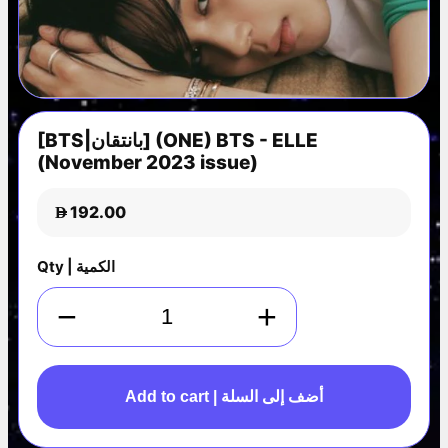
[BTS|بانتقان] (ONE) BTS - ELLE
(November 2023 issue)
192.00
D
Qty | الكمية
−
+
Add to cart | أضف إلى السلة