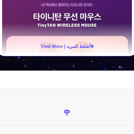
▾
View More | أضغط للمزيد
🌹