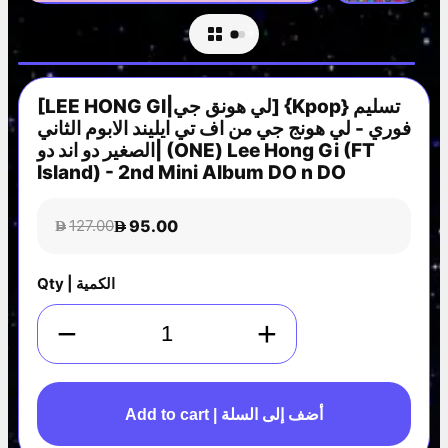
[LEE HONG GI|لي هونق جي] {Kpop} تسليم
فوري - لي هونج جي من اف تي ايليند الابوم الثاني
الصغير دو اند دو| (ONE) Lee Hong Gi (FT
Island) - 2nd Mini Album DO n DO
95.00
127.00
D
D
Qty | الكمية
−
+
Add to cart | أضف إلى السلة