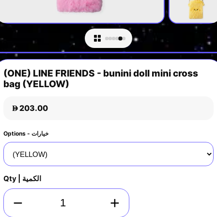
(ONE) LINE FRIENDS - bunini doll mini cross
bag (YELLOW)
203.00
D
Options - خيارات
Qty | الكمية
−
+