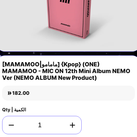
[MAMAMOO|مامامو] {Kpop} (ONE)
MAMAMOO - MIC ON 12th Mini Album NEMO
Ver (NEMO ALBUM New Product)
182.00
D
Qty | الكمية
−
+