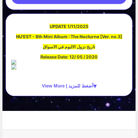
UPDATE 1/11/2025
NU'EST - 8th Mini Album : The Nocturne [Ver. no.3]
تاريخ نزول الالبوم في الاسواق
Release Date: 12/ 05 / 2020
▾
View More | أضغط للمزيد