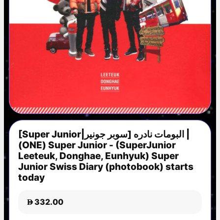
[Super Junior|سوبر جونير] البومات نادره |
(ONE) Super Junior - (SuperJunior
Leeteuk, Donghae, Eunhyuk) Super
Junior Swiss Diary (photobook) starts
today
332.00
D