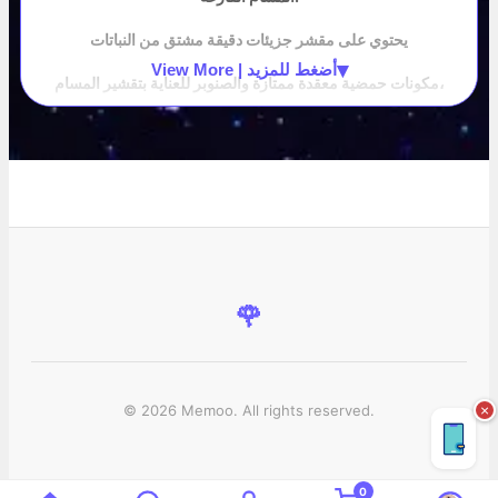
يحتوي على مقشر جزيئات دقيقة مشتق من النباتات
▾
View More | أضغط للمزيد
مكونات حمضية معقدة ممتازة والصنوبر للعناية بتقشير المسام،
يساعد السليلوز المشتق من النباتات المستخرج من شجرة الكينا
على تحسين صحة البشرة
يزيل خلايا الجلد الميتة والشوائب بلطف.
ملاحظه
يحتوي على نوعين من المكونات الحاصلة على براءة اختراع
🌹
*مقتطف من براءة اختراع حقيبة الطين لإزالة الرؤوس السوداء من
Medicube
© 2026 Memoo. All rights reserved.
×
0