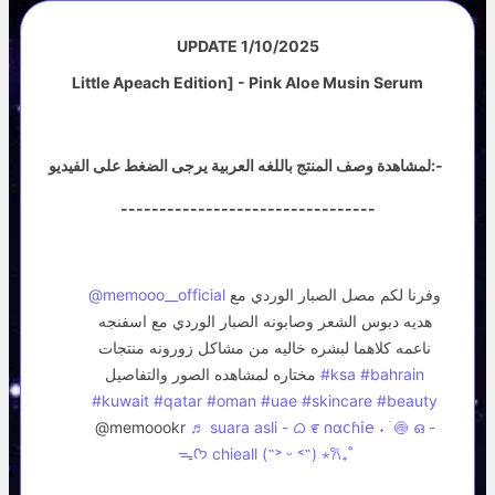
UPDATE 1/10/2025
Little Apeach Edition] - Pink Aloe Musin Serum
لمشاهدة وصف المنتج باللغه العربية يرجى الضغط على الفيديو:-
---------------------------------
وفرنا لكم مصل الصبار الوردي مع
@memooo__official
هديه دبوس الشعر وصابونه الصبار الوردي مع اسفنجه
ناعمه كلاهما لبشره خاليه من مشاكل زورونه منتجات
#bahrain
#ksa
مختاره لمشاهده الصور والتفاصيل
#kuwait
#qatar
#oman
#uae
#skincare
#beauty
@memoookr
♬ suara asli - ᜊ ೯ 𐓣α𝖼ɦ𝗂𝖾 ˖ ࣪ 🍥 ഒ -
ᯓᡣ𐭩 chieall (˶˃ ᵕ ˂˶) ⋆𐙚₊˚